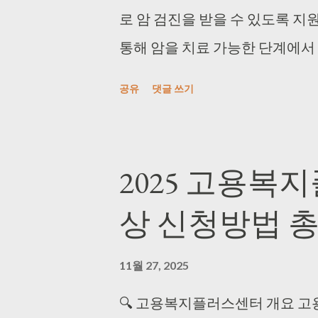
로 암 검진을 받을 수 있도록 지
통해 암을 치료 가능한 단계에서
암으로 인한 사망률을 감소시키는 
공유
댓글 쓰기
간암, 유방암 등 주요 암종을 대
에 따라 진행됩니다. 이 사업은 
및 지정 의료기관에서 시행되고 
2025 고용복
서 지원하여 경제적 부담을 줄이고
상 신청방법 
한 국가 정책으로 자리 잡고 있
암 종류별로 정해진 연령과 성별
11월 27, 2025
본인부담금 지원 기준도 명확히 
자의 기준과 검진주기는 다음과 같습
🔍 고용복지플러스센터 개요 고