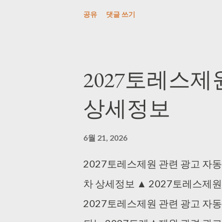
원 ⛽ 사용 연료 가솔린 ⚡ 공인 연비 
공유
댓글 쓰기
대 그랜저 하이브리드 자동차 상
펙 사양 정보와 트림별 치수 규격
과급방식 싱글터보 연료 가솔린 배기량
2027토레스제
1,880mm 전고/축거 1,460mm / 
상세정보
동방식 ...
6월 21, 2026
2027토레스제원 관련 광고 자동
차 상세정보 ▲ 2027토레스제원 
2027토레스제원 관련 광고 자동