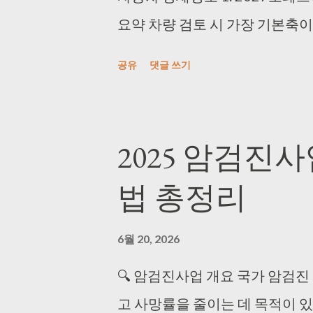
요약 차량 검토 시 가장 기본축
사양의 공식 가격 및 요약 데이터 테
공유
댓글 쓰기
원 ⛽ 사용 연료 가솔린 ⚡ 공인 연비 15
2027토레스하이브리드제원 관련
기계적인 엔진 스펙 사양 정보와
2025 암검진
니다. 엔진형식 I4 과급방식 싱글
법 총정리
150hp 최대토크 22.5kg.m 연비 복합
속 14...
6월 20, 2026
🔍 암검진사업 개요 국가 암검
고 사망률을 줄이는 데 목적이 