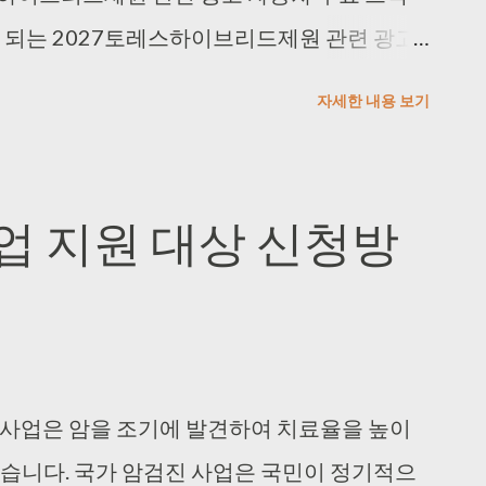
이 되는 2027토레스하이브리드제원 관련 광고
이블입니다. 💰 판매 가격 3,205~3,651만
자세한 내용 보기
.3~15.7km/ℓ 🧪 엔진 배기량 1,498cc 2.
 광고 자동차 상세 제원 데이터 종합 테이블
 트림별 치수 규격을 체계화한 정밀 제원표입
사업 지원 대상 신청방
터보 연료 가솔린 배기량 1,498cc 최고출력
 15.3~15.7km/ℓ 도심 16.2~16.6km/ℓ, 고
진 사업은 암을 조기에 발견하여 치료율을 높이
있습니다. 국가 암검진 사업은 국민이 정기적으