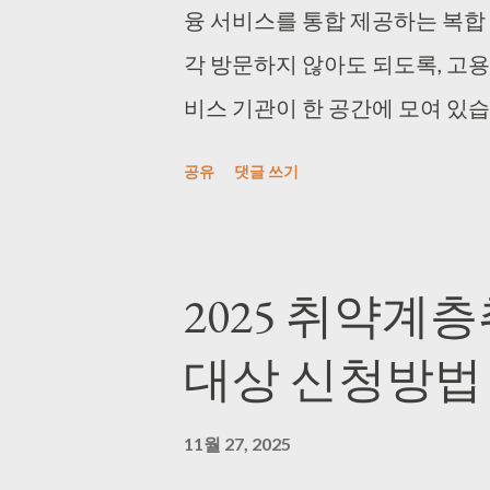
마다 검진 간암 : 40세 이상 중
융 서비스를 통합 제공하는 복합
대장암 : 50세 이상의 남성과 여성
각 방문하지 않아도 되도록, 고용
년마다 검진 자궁경부암 : 20세 이
비스 기관이 한 공간에 모여 있습
중 폐암 발생 고위험군, 2년마
편리하게 필요한 지원을 받을 
공유
댓글 쓰기
대상은 다음과 같습니다. 「의
에서는 취업 지원, 사회복지 상담
가입자 및 피부양자로서 해당 연도
톱으로 제공하여 국민들의 삶의 
장가입자는 월 127,500원 이하,
러스센터 지원대상 고용복지플러
2025 취약계
11월 기준) 이와 같은 지원 기
형 지원 서비스를 제공합니다. 
대상 신청방법
로 암 검진을 받을 수 있도록 설
구인자를 대상으로 다양한 고용복
험공단 홈...
있도록 지원합니다. 고용상담, 직
11월 27, 2025
톱으로 제공하여 빠르고 효율적인