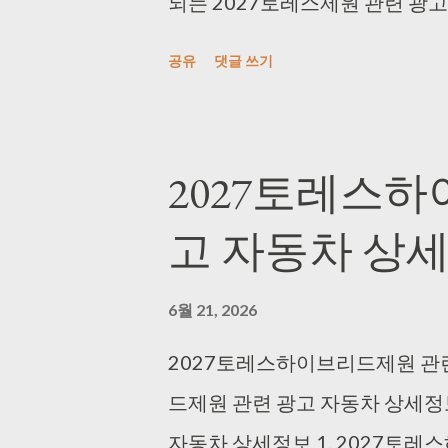
되는 2027토레스제원 관련 광고
다. 💰 판매 가격 2,765~3,79
공유
댓글 쓰기
10.2~11km/ℓ 🧪 엔진 배기량 
세 제원 데이터 종합 테이블 기계
을 체계화한 정밀 제원표입니다.
2027토레스
배기량 1,497cc 최고출력 170hp
고 자동차 상
도심 9.9~10km/ℓ, ...
6월 21, 2026
2027토레스하이브리드제원 관
드제원 관련 광고 자동차 상세정
자동차 상세정보 1. 2027토