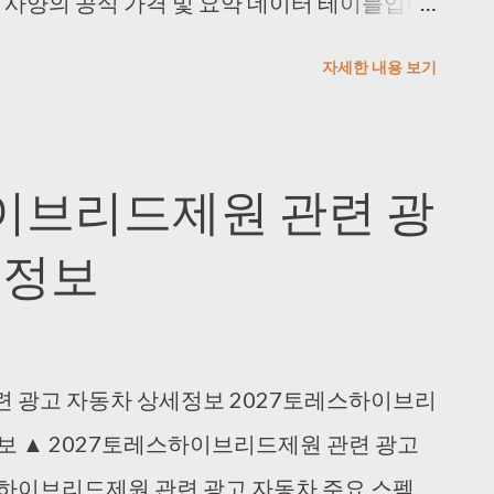
 사양의 공식 가격 및 요약 데이터 테이블입니
1만원 ⛽ 사용 연료 LPG, 가솔린 ⚡ 공인 연비
자세한 내용 보기
1,497cc 2. 2027토레스제원 관련 광고 자동차 상
적인 엔진 스펙 사양 정보와 트림별 치수 규격
 엔진형식 I4 과급방식 싱글터보 연료 가솔린
하이브리드제원 관련 광
 최대토크 28.6kg.m 연비 복합 10.9~11km/ℓ
세정보
련 광고 자동차 상세정보 2027토레스하이브리
보 ▲ 2027토레스하이브리드제원 관련 광고
레스하이브리드제원 관련 광고 자동차 주요 스펙