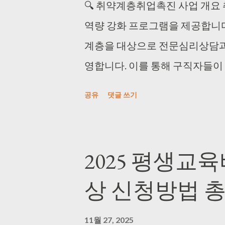
활동을 시작하려는 분이나 인재
🔍 취약계층취업촉진 사업 개요
러스센터를 통해 전문적인 도움을
역량 강화 프로그램을 제공합니다
서비스내용 고용복지플러스센터는
계층을 대상으로 전문심리상담과
합 제공하여 이용자의 편의를 극
영합니다. 이를 통해 구직자들이
서비스 기관이 한 공간에서 협력
적인 구직기술을 습득할 수 있도록
공유
댓글 쓰기
서비스 기관 간, 그리고 고용서
업 역량 강화가 결합되어 있어 
를 상호 연계해 원스톱 지원이 
큰 도움이 됩니다. 취약계층의 
훈련, 육아휴직급여, 기업지원 
는 이 사업은, 보다 많은 이들이
2025 평생교
력 개발을 적극 지원합니다. 특
지원을 제공합니다. 🔍 취약계
상 신청방법 
련, 인턴 및 취업지원 등 맞춤형
민취업지원제도 참여자 등 취업
상담, 취업알선, 계층별 직업교육
계층취업촉진 사업은 실업급여를
11월 27, 2025