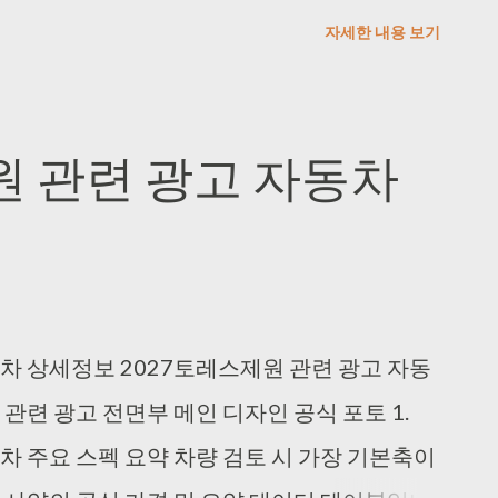
정보없음 🧪 엔진 배기량 1,598cc 2. 2027 현
자세한 내용 보기
세 제원 데이터 종합 테이블 기계적인 엔진 스
을 체계화한 정밀 제원표입니다. 엔진형식 I4
 1,598cc 전장/전폭 5,050mm /
원 관련 광고 자동차
2,895mm 윤거전/후 1,628mm / 1,635mm 구
차 상세정보 2027토레스제원 관련 광고 자동
관련 광고 전면부 메인 디자인 공식 포토 1.
차 주요 스펙 요약 차량 검토 시 가장 기본축이